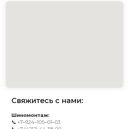
Свяжитесь с нами:
Шиномонтаж:
📞 +7‒924‒105‒01‒03