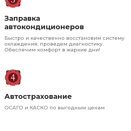
Консультация и
подбор
Наши эксперты помогут вам выбрать
оптимальные шины и диски в зависимости
от вашего автомобиля и условий
эксплуатации.
Сервисное
обслуживание
Мы также предлагаем услуги по ремонту
и восстановлению шин, что позволяет
продлить срок их службы.
Гарантируем высокое качество
обслуживания, доступные цены
и индивидуальный подход
к
каждому клиенту. Мы