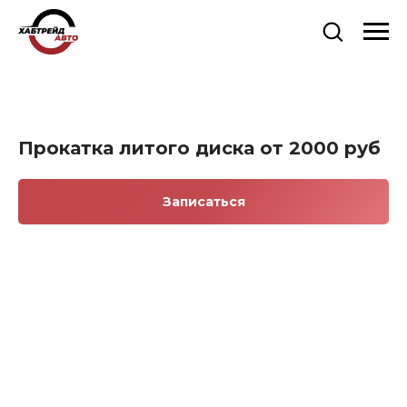
Прокатка литого диска от 2000 руб
Записаться
О КОМПАНИИ
Компания "Хабрейдавто" — Ваш
надежный партнер в сфере продажи
грузовых шин и дисков, а также
предоставления услуг шиномонтажа.
Мы предлагаем широкий ассортимент