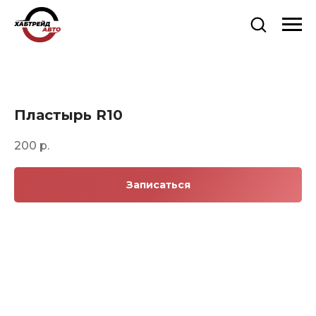
Пластырь R10
200
р.
Записаться
О КОМПАНИИ
Компания "Хабрейдавто" — Ваш
надежный партнер в сфере продажи
грузовых шин и дисков, а также