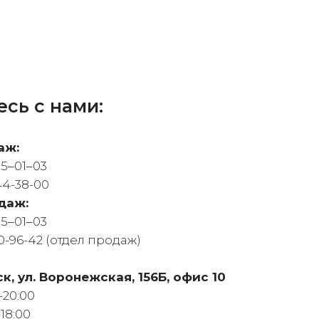
сь с нами:
аж:
05‒01‒03
44-38-00
даж:
05‒01‒03
0-96-42 (отдел продаж)
ск, ул. Воронежская, 156Б, офис 10
-20:00
-18:00