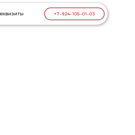
реквизиты
реквизиты
+7‒924‒105‒01‒03
+7‒924‒105‒01‒03