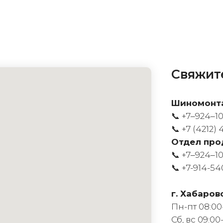
Свяжите
Шиномонт
📞 +7‒924‒1
📞
+7 (4212) 
Отдел про
📞 +7‒924‒1
📞
+7-914-54
г. Хабаров
Пн-пт 08:00
Сб, вс 09:00