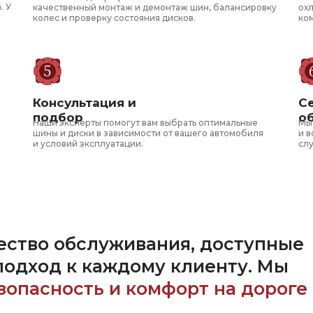
. У
качественный монтаж и демонтаж шин, балансировку
ох
колес и проверку состояния дисков.
ко
Консультация и
С
подбор
о
Наши эксперты помогут вам выбрать оптимальные
Мы
шины и диски в зависимости от вашего автомобиля
и в
и условий эксплуатации.
сл
ество обслуживания, доступные
подход к
каждому клиенту. Мы
зопасность и комфорт на дороге