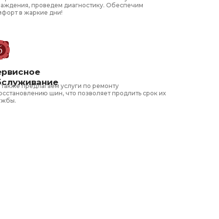
лаждения, проведем диагностику. Обеспечим
мфорт в жаркие дни!
ервисное
бслуживание
 также предлагаем услуги по ремонту
осстановлению шин, что позволяет продлить срок их
ужбы.