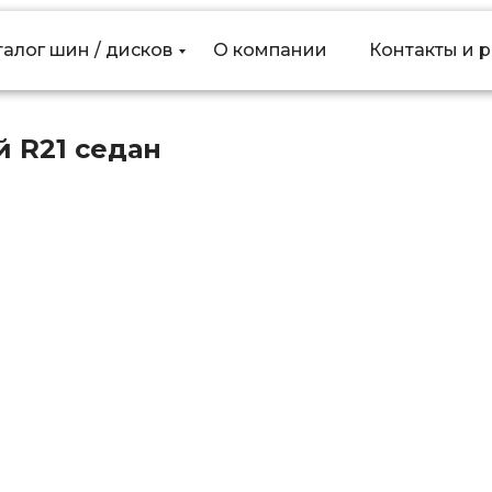
талог шин / дисков
талог шин / дисков
О компании
О компании
Контакты и 
Контакты и 
 R21 седан