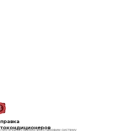
аправка
втокондиционеров
стро и качественно восстановим систему