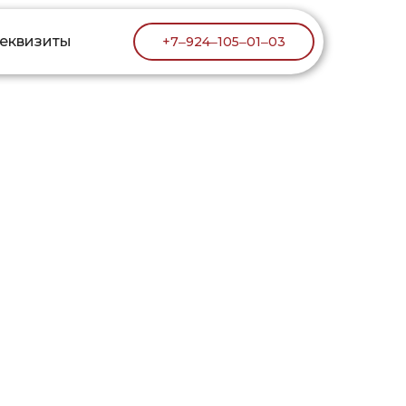
реквизиты
реквизиты
+7‒924‒105‒01‒03
+7‒924‒105‒01‒03