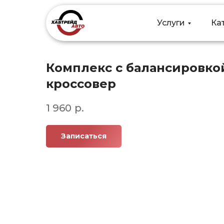
Услуги
Услуги
Ка
Ка
Комплекс с балансировко
кроссовер
1 960
р.
Записаться