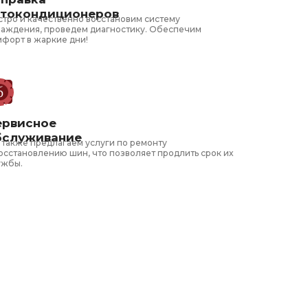
втокондиционеров
стро и качественно восстановим систему
лаждения, проведем диагностику. Обеспечим
мфорт в жаркие дни!
ервисное
бслуживание
 также предлагаем услуги по ремонту
осстановлению шин, что позволяет продлить срок их
ужбы.