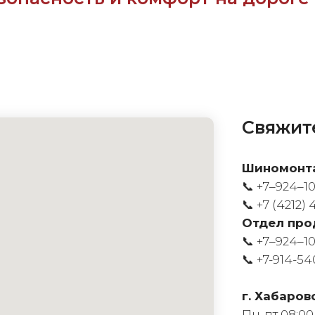
Свяжите
Шиномонт
📞 +7‒924‒1
📞
+7 (4212) 
Отдел про
📞 +7‒924‒1
📞
+7-914-54
г. Хабаров
Пн-пт 08:00