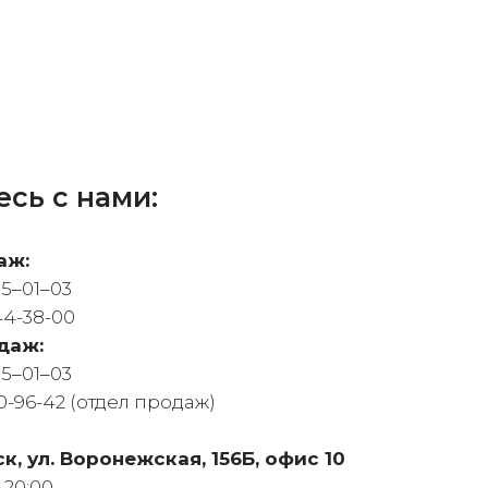
сь с нами:
аж:
05‒01‒03
44-38-00
даж:
05‒01‒03
0-96-42 (отдел продаж)
ск, ул. Воронежская, 156Б, офис 10
-20:00