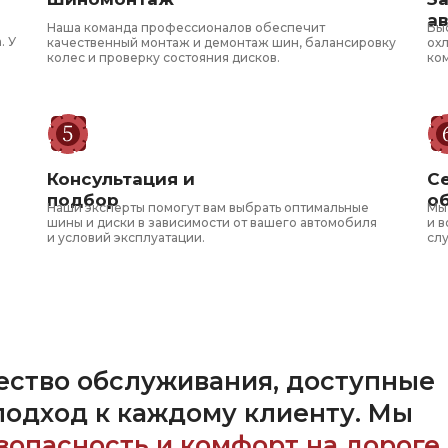
а
Наша команда профессионалов обеспечит
Бы
. У
качественный монтаж и демонтаж шин, балансировку
ох
колес и проверку состояния дисков.
ко
Консультация и
С
подбор
о
Наши эксперты помогут вам выбрать оптимальные
Мы
шины и диски в зависимости от вашего автомобиля
и в
и условий эксплуатации.
сл
ество обслуживания, доступные
подход к
каждому клиенту. Мы
зопасность и комфорт на дороге