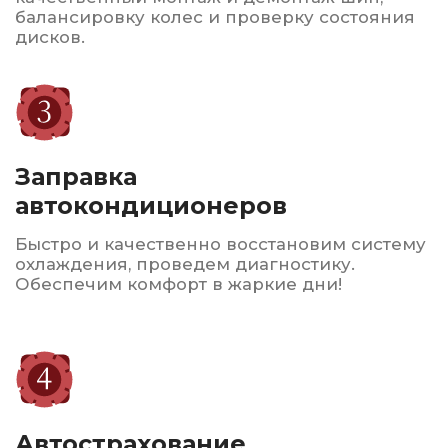
Сервисное
обслуживание
Мы также предлагаем услуги по ремонту
и восстановлению шин, что позволяет
продлить срок их службы.
Гарантируем высокое качество
обслуживания, доступные цены
и индивидуальный подход
к
каждому клиенту. Мы
стремимся обеспечить
безопасность и комфорт
на дороге
для всех наших
клиентов.