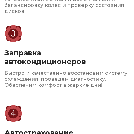
Сервисное
обслуживание
Мы также предлагаем услуги по ремонту
и восстановлению шин, что позволяет
продлить срок их службы.
Гарантируем высокое качество
обслуживания, доступные цены
и индивидуальный подход
к
каждому клиенту. Мы
стремимся обеспечить
безопасность и комфорт
на дороге
для всех наших
клиентов.