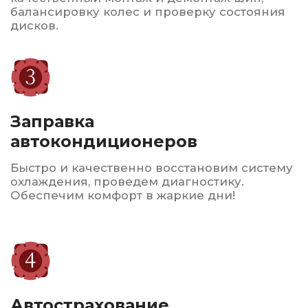
Сервисное
обслуживание
Мы также предлагаем услуги по ремонту
и восстановлению шин, что позволяет
продлить срок их службы.
Гарантируем высокое качество
обслуживания, доступные цены
и индивидуальный подход
к
каждому клиенту. Мы
стремимся обеспечить
безопасность и комфорт
на дороге
для всех наших
клиентов.