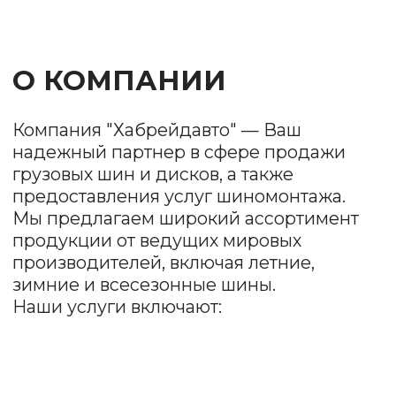
Продажа шин и
дисков
Мы предлагаем разнообразные модели
и размеры, чтобы удовлетворить
потребности каждого клиента. У нас есть как
бюджетные варианты, так и премиум-
продукция.
Шиномонтаж
Наша команда профессионалов обеспечит
качественный монтаж и демонтаж шин,
балансировку колес и проверку состояния
дисков.
Заправка
автокондиционеров
Быстро и качественно восстановим систему
охлаждения, проведем диагностику.
Обеспечим комфорт в жаркие дни!